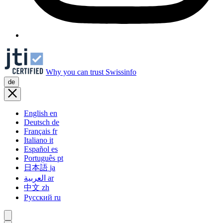
Why you can trust Swissinfo
de
English
en
Deutsch
de
Français
fr
Italiano
it
Español
es
Português
pt
日本語
ja
العربية
ar
中文
zh
Русский
ru