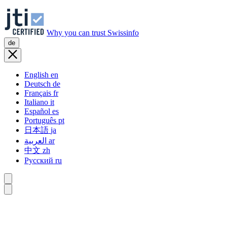
Why you can trust Swissinfo
de
English
en
Deutsch
de
Français
fr
Italiano
it
Español
es
Português
pt
日本語
ja
العربية
ar
中文
zh
Русский
ru