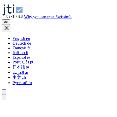
Why you can trust Swissinfo
de
English
en
Deutsch
de
Français
fr
Italiano
it
Español
es
Português
pt
日本語
ja
العربية
ar
中文
zh
Русский
ru