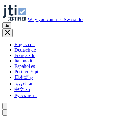
Why you can trust Swissinfo
de
English
en
Deutsch
de
Français
fr
Italiano
it
Español
es
Português
pt
日本語
ja
العربية
ar
中文
zh
Русский
ru