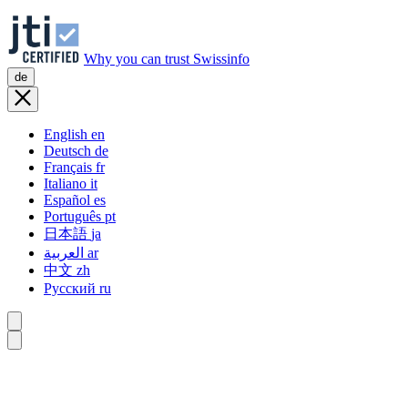
Why you can trust Swissinfo
de
English
en
Deutsch
de
Français
fr
Italiano
it
Español
es
Português
pt
日本語
ja
العربية
ar
中文
zh
Русский
ru