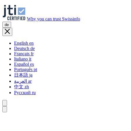
Why you can trust Swissinfo
de
English
en
Deutsch
de
Français
fr
Italiano
it
Español
es
Português
pt
日本語
ja
العربية
ar
中文
zh
Русский
ru