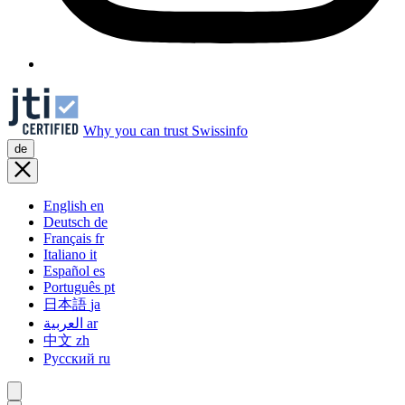
Why you can trust Swissinfo
de
English
en
Deutsch
de
Français
fr
Italiano
it
Español
es
Português
pt
日本語
ja
العربية
ar
中文
zh
Русский
ru