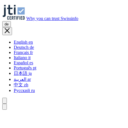
Why you can trust Swissinfo
de
English
en
Deutsch
de
Français
fr
Italiano
it
Español
es
Português
pt
日本語
ja
العربية
ar
中文
zh
Русский
ru